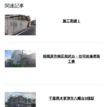
関連記事
施工実績１
…
相模原市南区相武台・住宅改修塗装
工事
T様邸、塗装工事完了致しまし
た。 …
千葉県木更津市八幡台S様邸
関東を駆けるワイエスリバイバ